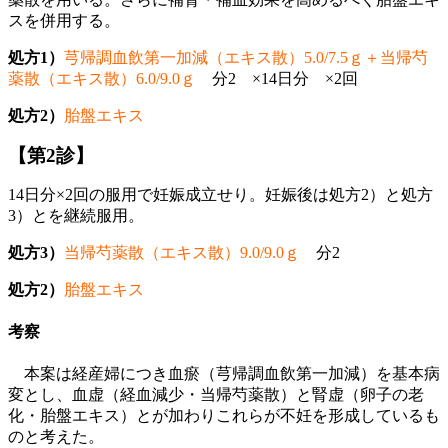
スを併用する。
処方1）
芎帰調血飲第一加減（エキス散）5.0/7.5ｇ＋当帰芍
薬散（エキス散）6.0/9.0ｇ
分2 ×14日分 ×2回
処方2）
胎盤エキス
【第2診】
14日分×2回の服用で妊娠成立せり。妊娠後は処方2）と処方
3）とを継続服用。
処方3）
当帰芍薬散（エキス散）9.0/9.0ｇ
分2
処方2）
胎盤エキス
考察
本案は経産婦につき血瘀（芎帰調血飲第一加減）を基本病
変とし、血虚（経血減少・当帰芍薬散）と腎虚（卵子の老
化・胎盤エキス）とが加わりこれらが不妊を形成しているも
のと考えた。