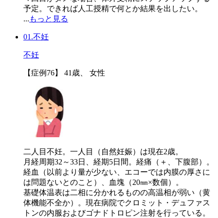
予定。できれば人工授精で何とか結果を出したい。
...
もっと見る
01.不妊
不妊
【症例76】 41歳、 女性
二人目不妊。一人目（自然妊娠）は現在2歳。
月経周期32～33日、経期5日間。経痛（＋、下腹部）。
経血（以前より量が少ない、エコーでは内膜の厚さに
は問題ないとのこと）、血塊（20㎜×数個）。
基礎体温表は二相に分かれるものの高温相が弱い（黄
体機能不全か）。現在病院でクロミット・デュファス
トンの内服およびゴナドトロピン注射を行っている。