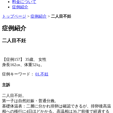
料金について
症例紹介
トップページ
>
症例紹介
>
二人目不妊
症例紹介
二人目不妊
【症例157】 35歳、 女性
身長162㎝、体重52㎏。
症例キーワード：
01.不妊
主訴
二人目不妊。
第一子は自然妊娠・普通分娩。
基礎体温表：二層に分かれ排卵は確認できるが、排卵後高温
相への移行に4日ほどかかる。高温相は36.7°前後で経過する