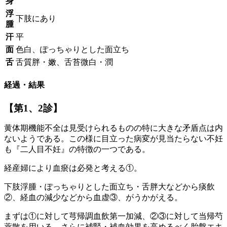
身
浮
下肢にあり
腫
汗
平
面
色白、ぽっちゃりとした面立ち
舌
舌質胖・嫩、舌苔微白・潤
経過・結果
【第1、2診】
黄体期機能不全は見受けられるものの特に大きな矛盾点は内
ないようである。この様に目立った病変が見当たらない不妊
も『二人目不妊』の特徴の一つである。
経産婦により血瘀は必発と考える①。
下肢浮腫・ぽっちゃりとした面立ち・舌胖大などから痰飲
②、経血の減少などから血虚③、がうかがえる。
まずは①に対して芎帰調血飲第一加減、②③に対して当帰芍
薬散を用いる。さらに補腎・補血効果を高めるべく胎盤エキ