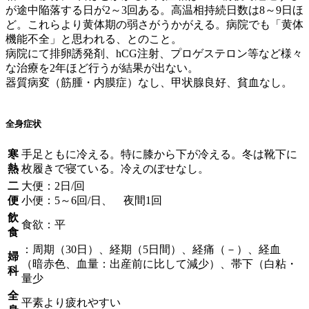
が途中陥落する日が2～3回ある。高温相持続日数は8～9日ほ
ど。これらより黄体期の弱さがうかがえる。病院でも「黄体
機能不全」と思われる、とのこと。
病院にて排卵誘発剤、hCG注射、プロゲステロン等など様々
な治療を2年ほど行うが結果が出ない。
器質病変（筋腫・内膜症）なし、甲状腺良好、貧血なし。
全身症状
寒
手足ともに冷える。特に膝から下が冷える。冬は靴下に
熱
枚履きで寝ている。冷えのぼせなし。
二
大便：2日/回
便
小便：5～6回/日、 夜間1回
飲
食欲：平
食
：周期（30日）、経期（5日間）、経痛（－）、経血
婦
（暗赤色、血量：出産前に比して減少）、帯下（白粘・
科
量少
全
平素より疲れやすい