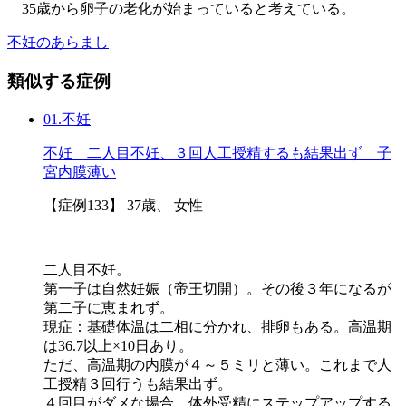
35歳から卵子の老化が始まっていると考えている。
不妊のあらまし
類似する症例
01.不妊
不妊 二人目不妊、３回人工授精するも結果出ず 子
宮内膜薄い
【症例133】 37歳、 女性
二人目不妊。
第一子は自然妊娠（帝王切開）。その後３年になるが
第二子に恵まれず。
現症：基礎体温は二相に分かれ、排卵もある。高温期
は36.7以上×10日あり。
ただ、高温期の内膜が４～５ミリと薄い。これまで人
工授精３回行うも結果出ず。
４回目がダメな場合、体外受精にステップアップする